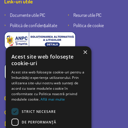
Link-uri utile
Documente utile PIC
Resurse utile PIC
Politică de confidențialitate
Politica de cookie
×
Acest site web folosește
cookie-uri
Acest site web folosește cookie-uri pentru a
îmbunătăți experiența utilizatorului. Prin
utilizarea site-ului nostru web sunteți de
acord cu toate modulele cookie în
conformitate cu Politica noastră privind
Contact
modulele cookie.
Află mai multe
STRICT NECESARE
Bulevardul Bucuresti 42C, Ploiesti 100520
DE PERFORMANȚĂ
0726 726 252