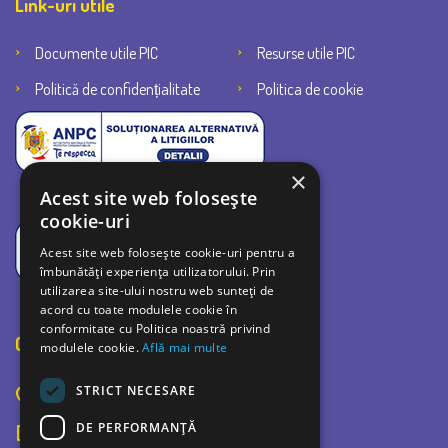
Link-uri utile
Documente utile PIC
Resurse utile PIC
Politică de confidențialitate
Politica de cookie
×
Acest site web folosește
cookie-uri
Acest site web folosește cookie-uri pentru a
îmbunătăți experiența utilizatorului. Prin
utilizarea site-ului nostru web sunteți de
acord cu toate modulele cookie în
conformitate cu Politica noastră privind
Contact
modulele cookie.
Află mai multe
STRICT NECESARE
Bulevardul Bucuresti 42C, Ploiesti 100520
DE PERFORMANȚĂ
0726 726 252