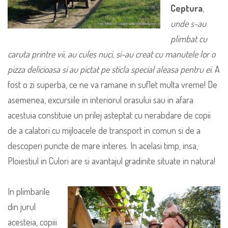
Ceptura
,
unde s-au
plimbat cu
caruta printre vii, au cules nuci, si-au creat cu manutele lor o
pizza delicioasa si au pictat pe sticla special aleasa pentru ei
. A
fost o zi superba, ce ne va ramane in suflet multa vreme! De
asemenea, excursiile in interiorul orasului sau in afara
acestuia constituie un prilej asteptat cu nerabdare de copii
de a calatori cu mijloacele de transport in comun si de a
descoperi puncte de mare interes. In acelasi timp, insa,
Ploiestiul in Culori are si avantajul gradinite situate in natura!
In plimbarile
din jurul
acesteia, copiii