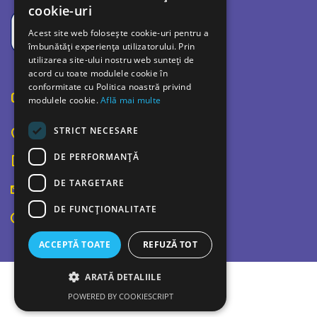
cookie-uri
Acest site web folosește cookie-uri pentru a
îmbunătăți experiența utilizatorului. Prin
utilizarea site-ului nostru web sunteți de
acord cu toate modulele cookie în
conformitate cu Politica noastră privind
Contact
modulele cookie.
Află mai multe
STRICT NECESARE
Bulevardul Bucuresti 42C, Ploiesti 100520
DE PERFORMANȚĂ
0726 726 252
DE TARGETARE
contact@ploiestiulinculori.ro
DE FUNCŢIONALITATE
Luni - Vineri: 8.00 — 18.00
ACCEPTĂ TOATE
REFUZĂ TOT
ARATĂ DETALIILE
© 2021 Poiestiul in culori
POWERED BY COOKIESCRIPT