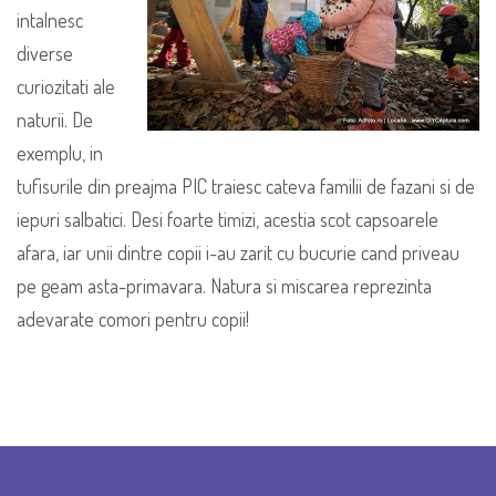
intalnesc
diverse
curiozitati ale
naturii. De
exemplu, in
tufisurile din preajma PIC traiesc cateva familii de fazani si de
iepuri salbatici. Desi foarte timizi, acestia scot capsoarele
afara, iar unii dintre copii i-au zarit cu bucurie cand priveau
pe geam asta-primavara. Natura si miscarea reprezinta
adevarate comori pentru copii!