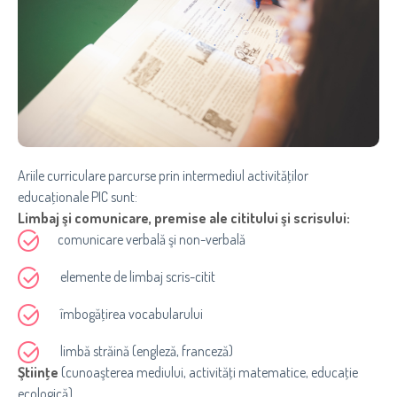
Ariile curriculare parcurse prin intermediul activităţilor
educaţionale PIC sunt:
Limbaj şi comunicare, premise ale cititului şi scrisului:
comunicare verbală şi non-verbală
elemente de limbaj scris-citit
îmbogăţirea vocabularului
limbă străină (engleză, franceză)
Ştiinţe
(cunoaşterea mediului, activităţi matematice, educaţie
ecologică)