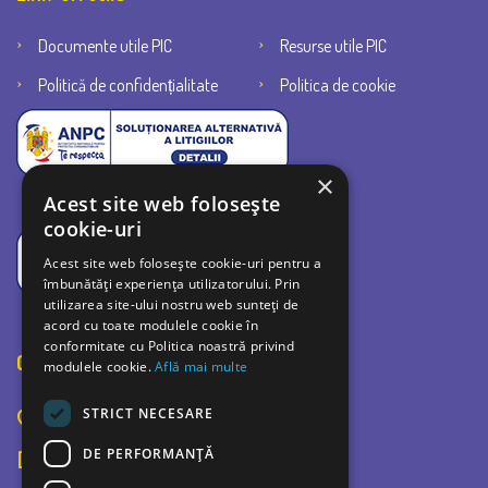
Documente utile PIC
Resurse utile PIC
Politică de confidențialitate
Politica de cookie
×
Acest site web folosește
cookie-uri
Acest site web folosește cookie-uri pentru a
îmbunătăți experiența utilizatorului. Prin
utilizarea site-ului nostru web sunteți de
acord cu toate modulele cookie în
conformitate cu Politica noastră privind
Contact
modulele cookie.
Află mai multe
STRICT NECESARE
Bulevardul Bucuresti 42C, Ploiesti 100520
DE PERFORMANȚĂ
0726 726 252